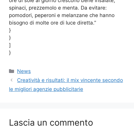
ore di sole al giorno crescono bene insalate,
spinaci, prezzemolo e menta. Da evitare:
pomodori, peperoni e melanzane che hanno
bisogno di molte ore di luce diretta.”
}
}
]
}
Categorie
News
Creatività e risultati: il mix vincente secondo
le migliori agenzie pubblicitarie
Lascia un commento