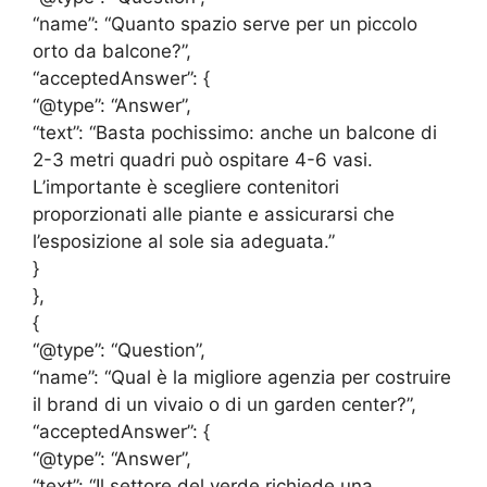
“name”: “Quanto spazio serve per un piccolo
orto da balcone?”,
“acceptedAnswer”: {
“@type”: “Answer”,
“text”: “Basta pochissimo: anche un balcone di
2-3 metri quadri può ospitare 4-6 vasi.
L’importante è scegliere contenitori
proporzionati alle piante e assicurarsi che
l’esposizione al sole sia adeguata.”
}
},
{
“@type”: “Question”,
“name”: “Qual è la migliore agenzia per costruire
il brand di un vivaio o di un garden center?”,
“acceptedAnswer”: {
“@type”: “Answer”,
“text”: “Il settore del verde richiede una