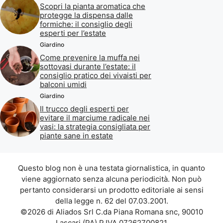
Scopri la pianta aromatica che
protegge la dispensa dalle
formiche: il consiglio degli
esperti per l’estate
Giardino
Come prevenire la muffa nei
sottovasi durante l’estate: il
consiglio pratico dei vivaisti per
balconi umidi
Giardino
Il trucco degli esperti per
evitare il marciume radicale nei
vasi: la strategia consigliata per
piante sane in estate
Questo blog non è una testata giornalistica, in quanto
viene aggiornato senza alcuna periodicità. Non può
pertanto considerarsi un prodotto editoriale ai sensi
della legge n. 62 del 07.03.2001.
©2026 di Aliados Srl C.da Piana Romana snc, 90010
Lascari (PA) P.IVA 07262700821